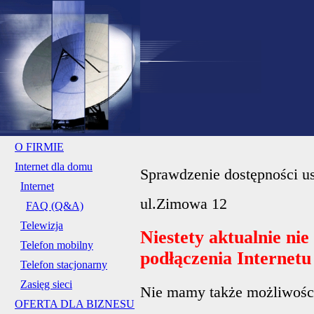
O FIRMIE
Internet dla domu
Sprawdzenie dostępności us
Internet
ul.Zimowa 12
FAQ (Q&A)
Telewizja
Niestety aktualnie ni
Telefon mobilny
podłączenia Internet
Telefon stacjonarny
Zasięg sieci
Nie mamy także możliwości 
OFERTA DLA BIZNESU