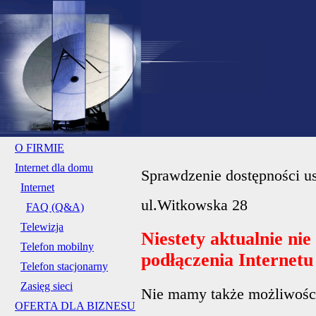
O FIRMIE
Internet dla domu
Sprawdzenie dostępności us
Internet
ul.Witkowska 28
FAQ (Q&A)
Telewizja
Niestety aktualnie ni
Telefon mobilny
podłączenia Internet
Telefon stacjonarny
Zasięg sieci
Nie mamy także możliwości 
OFERTA DLA BIZNESU